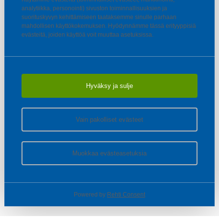
analytiikka, personointi) sivuston toiminnallisuuksien ja
suorituskyvyn kehittämiseen taataksemme sinulle parhaan
mahdollisen käyttökokemuksen. Hyödynnämme tässä erityyppisiä
evästeitä, joiden käyttöä voit muuttaa asetuksissa.
Hyväksy ja sulje
Vain pakolliset evästeet
Muokkaa evästeasetuksia
Powered by
Rehti Consent