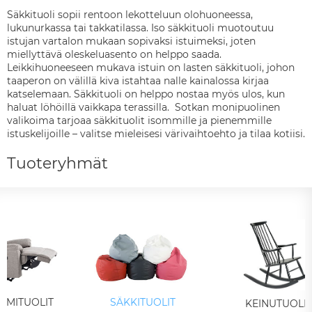
Säkkituoli sopii rentoon lekotteluun olohuoneessa,
lukunurkassa tai takkatilassa. Iso säkkituoli muotoutuu
istujan vartalon mukaan sopivaksi istuimeksi, joten
miellyttävä oleskeluasento on helppo saada.
Leikkihuoneeseen mukava istuin on lasten säkkituoli, johon
taaperon on välillä kiva istahtaa nalle kainalossa kirjaa
katselemaan. Säkkituoli on helppo nostaa myös ulos, kun
haluat löhöillä vaikkapa terassilla. Sotkan monipuolinen
valikoima tarjoaa säkkituolit isommille ja pienemmille
istuskelijoille – valitse mieleisesi värivaihtoehto ja tilaa kotiisi.
Tuoteryhmät
SMITUOLIT
SÄKKITUOLIT
KEINUTUOLIT