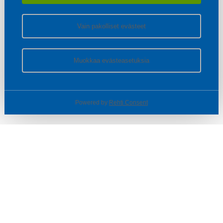
Vain pakolliset evästeet
Muokkaa evästeasetuksia
Powered by
Rehti Consent
© SOTKA / INDOOR GROUP OY
Tietoa yrityksestä
Käyttäjäehdot ja rekisteriseloste
Evästeasetukset