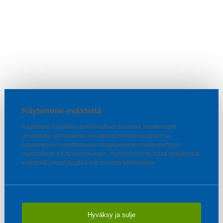
Käytämme evästeitä
Käytämme evästeitä (toiminnalliset evästeet, markkinointi,
analytiikka, personointi) sivuston toiminnallisuuksien ja
suorituskyvyn kehittämiseen taataksemme sinulle parhaan
mahdollisen käyttökokemuksen. Hyödynnämme tässä erityyppisiä
evästeitä, joiden käyttöä voit muuttaa asetuksissa.
Hyväksy ja sulje