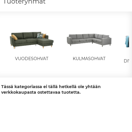
Tuoteryhmät
VUODESOHVAT
KULMASOHVAT
DI
Tässä kategoriassa ei tällä hetkellä ole yhtään
verkkokaupasta ostettavaa tuotetta.