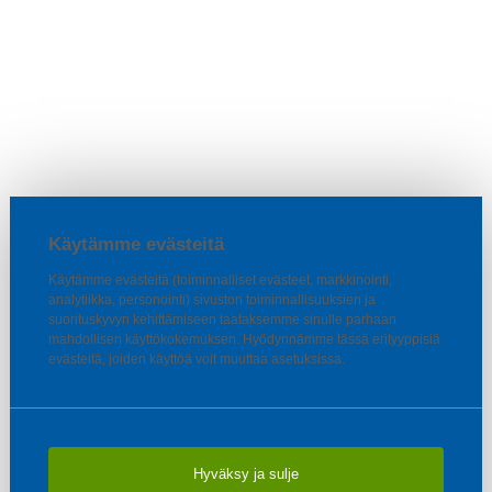
Käytämme evästeitä
Käytämme evästeitä (toiminnalliset evästeet, markkinointi,
analytiikka, personointi) sivuston toiminnallisuuksien ja
suorituskyvyn kehittämiseen taataksemme sinulle parhaan
mahdollisen käyttökokemuksen. Hyödynnämme tässä erityyppisiä
evästeitä, joiden käyttöä voit muuttaa asetuksissa.
Hyväksy ja sulje