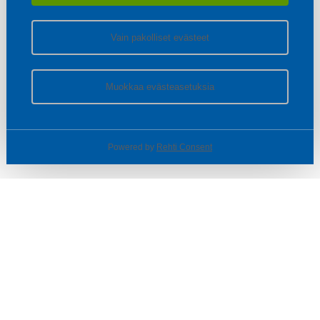
Vain pakolliset evästeet
Muokkaa evästeasetuksia
Powered by
Rehti Consent
© SOTKA / INDOOR GROUP OY
Tietoa yrityksestä
Käyttäjäehdot ja rekisteriseloste
Evästeasetukset