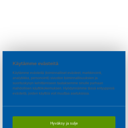
Käytämme evästeitä
Käytämme evästeitä (toiminnalliset evästeet, markkinointi,
analytiikka, personointi) sivuston toiminnallisuuksien ja
suorituskyvyn kehittämiseen taataksemme sinulle parhaan
mahdollisen käyttökokemuksen. Hyödynnämme tässä erityyppisiä
evästeitä, joiden käyttöä voit muuttaa asetuksissa.
Hyväksy ja sulje