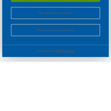
Vain pakolliset evästeet
Muokkaa evästeasetuksia
Powered by
Rehti Consent
© SOTKA / INDOOR GROUP OY
Tietoa yrityksestä
Käyttäjäehdot ja rekisteriseloste
Evästeasetukset