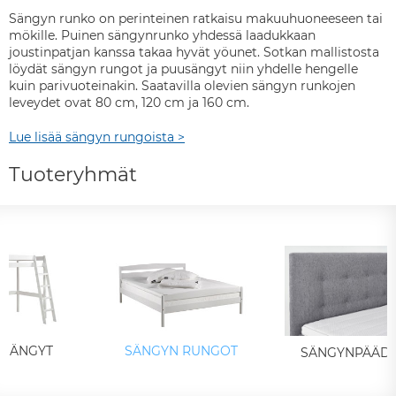
Sängyn runko on perinteinen ratkaisu makuuhuoneeseen tai
mökille. Puinen sängynrunko yhdessä laadukkaan
joustinpatjan kanssa takaa hyvät yöunet. Sotkan mallistosta
löydät sängyn rungot ja puusängyt niin yhdelle hengelle
kuin parivuoteinakin. Saatavilla olevien sängyn runkojen
leveydet ovat 80 cm, 120 cm ja 160 cm.
Lue lisää sängyn rungoista >
Tuoteryhmät
ISÄNGYT
SÄNGYN RUNGOT
SÄNGYNPÄÄD