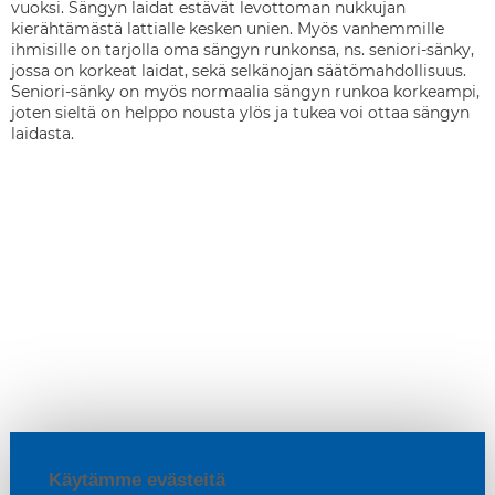
vuoksi. Sängyn laidat estävät levottoman nukkujan
kierähtämästä lattialle kesken unien. Myös vanhemmille
ihmisille on tarjolla oma sängyn runkonsa, ns. seniori-sänky,
jossa on korkeat laidat, sekä selkänojan säätömahdollisuus.
Seniori-sänky on myös normaalia sängyn runkoa korkeampi,
joten sieltä on helppo nousta ylös ja tukea voi ottaa sängyn
laidasta.
Käytämme evästeitä