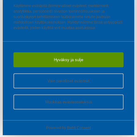
Käytämme evästeitä (toiminnalliset evästeet, markkinointi,
analytiikka, personointi) sivuston toiminnallisuuksien ja
suorituskyvyn kehittämiseen taataksemme sinulle parhaan
mahdollisen käyttökokemuksen. Hyödynnämme tässä erityyppisiä
evästeitä, joiden käyttöä voit muuttaa asetuksissa.
Hyväksy ja sulje
Vain pakolliset evästeet
Muokkaa evästeasetuksia
Powered by
Rehti Consent