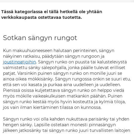
Tässä kategoriassa ei tällä hetkellä ole yhtään
verkkokaupasta ostettavaa tuotetta.
Sotkan sängyn rungot
Kun makuuhuoneeseen halutaan perinteinen, sängyn
näkyinen ratkaisu, päädytään sängyn rungoon ja
joustinpatjoihin
. Sängyn runko on puusta tai kalustelevystä
valmistettu sänky sälepohjalla, jonka päälle tulevat erilliset
patjat. Varsinkin puinen sängyn runko on monille juuri se
ainoa oikea mökkisänky. Sängyn rungossa onkin se suuri etu,
että sen voi kasata ja purkaa aina uudelleen ja uudelleen.
Pienissä osissa kuljetettava sängyn runko on helppo viedä
myös mökille vaikeakulkuisen matkankin päähän. Puinen
sängyn runko kestää myös hyvin kosteutta ja kylmiä tiloja,
jos vain ilman kiertäminen tilassa on kunnossa.
Sängyn runko voi olla kahden nukuttava parisänky tai yhden
hengen sänky. Lapsille ostetaan monesti pinnasängyn
jälkeen jatkosänky tai sängyn runko juuri turvallisten laitojen