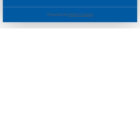
Powered by
Rehti Consent
© SOTKA / INDOOR GROUP OY
Tietoa yrityksestä
Käyttäjäehdot ja rekisteriseloste
Evästeasetukset
TUOTTEET & TARJOUKSET
MYYMÄLÄT
ASIAKASPALVELU
VINKIT & OPPAAT
PALVELUT
SISUSTUSIDEOITA