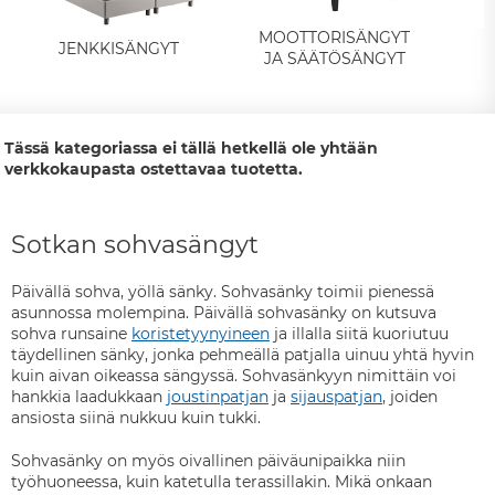
MOOTTORISÄNGYT
JENKKISÄNGYT
JA SÄÄTÖSÄNGYT
Tässä kategoriassa ei tällä hetkellä ole yhtään
verkkokaupasta ostettavaa tuotetta.
Sotkan sohvasängyt
Päivällä sohva, yöllä sänky. Sohvasänky toimii pienessä
asunnossa molempina. Päivällä sohvasänky on kutsuva
sohva runsaine
koristetyynyineen
ja illalla siitä kuoriutuu
täydellinen sänky, jonka pehmeällä patjalla uinuu yhtä hyvin
kuin aivan oikeassa sängyssä. Sohvasänkyyn nimittäin voi
hankkia laadukkaan
joustinpatjan
ja
sijauspatjan
, joiden
ansiosta siinä nukkuu kuin tukki.
Sohvasänky on myös oivallinen päiväunipaikka niin
työhuoneessa, kuin katetulla terassillakin. Mikä onkaan