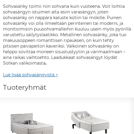
Sohvasänky toimii niin sohvana kuin vuoteena. Voit loihtia
sohvasängyn istuimen alta esiin varasängyn, joten
sohvasänky on näppärä kaluste kotiin tai mökille. Puinen
sohvasänky voi olla ilmeeltään perinteinen tai moderni, ja
monitoimisiin puusohvamalleihin kuuluu usein myös pyörillä
varustettu säilytyslaatikko. Metallinen sohvasänky, joka tuo
makuusoppeen romanttisen ripauksen, on kuin tehty
pitsisen päiväpeiton kaveriksi. Valkoinen sohvasänky on
helppo sovittaa moneen sisustustyyliin ja värimaailmaan –
aina raikas vaihtoehto. Laadukkaat sohvasängyt löydät
Sotkan valikoimasta
.
Lue lisää sohvasängyistä >
Tuoteryhmät