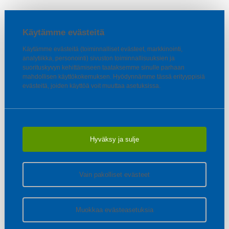
Käytämme evästeitä
Käytämme evästeitä (toiminnalliset evästeet, markkinointi,
analytiikka, personointi) sivuston toiminnallisuuksien ja
suorituskyvyn kehittämiseen taataksemme sinulle parhaan
mahdollisen käyttökokemuksen. Hyödynnämme tässä erityyppisiä
evästeitä, joiden käyttöä voit muuttaa asetuksissa.
Hyväksy ja sulje
Vain pakolliset evästeet
Muokkaa evästeasetuksia