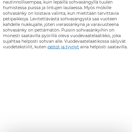
nautinnollisempaa, kuin lepäillä sohvasängyllä tuulen
humistessa puissa ja lintujen laulaessa. Myös mökille
sohvasänky on loistava valinta, kun mietitään tarvittavia
petipaikkoja. Levitettävästä sohvasängystä saa vuoteen
kahdelle nukkujalle, joten vierassänkynä ja varavuoteena
sohvasänky on pettämätön. Puisiin sohvasänkyihin on
monesti saatavilla pyörillä oleva vuodevaatelaatikko, joka
sujahtaa helposti sohvan alle. Vuodevaatelaatikossa säilyvät
vuodetekstiilit, kuten
peitot ja tyynyt
aina helposti saatavilla.