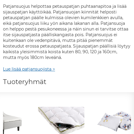
Patjansuojus helpottaa petauspatjan puhtaanapitoa ja lisää
sijauspatjan käyttöikää. Patjansuojan kiinnität helposti
petauspatjan päälle kulmissa olevien kumilenkkien avulla,
eikä patjansuojus liiku yön aikana lakanan alla. Patjansuoja
on helppo pestä pesukoneessa ja näin sinun ei tarvitse ottaa
itse sijauspatjasta päälliskangasta pois. Patjansuojus ei
kuitenkaan ole vedenpitävä, mutta pitää pienemmät
kosteudut erossa petauspatjasta. Sijauspatjan päällisiä löytyy
kaikista yleisimmistä koista kuten 80, 90, 120 ja 160cm,
mutta myös 180cm leveänä.
Lue lisää patjansuojista >
Tuoteryhmät