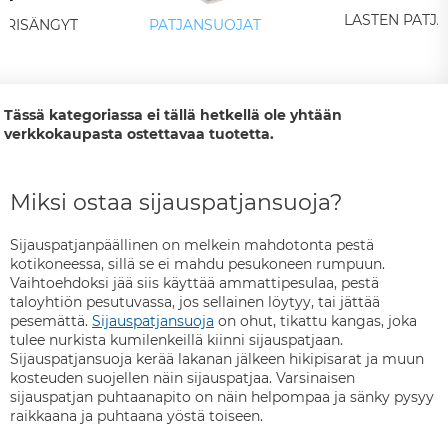
LASTEN PATJA
RISÄNGYT
PATJANSUOJAT
Tässä kategoriassa ei tällä hetkellä ole yhtään
verkkokaupasta ostettavaa tuotetta.
Miksi ostaa sijauspatjansuoja?
Sijauspatjanpäällinen on melkein mahdotonta pestä
kotikoneessa, sillä se ei mahdu pesukoneen rumpuun.
Vaihtoehdoksi jää siis käyttää ammattipesulaa, pestä
taloyhtiön pesutuvassa, jos sellainen löytyy, tai jättää
pesemättä.
Sijauspatjansuoja
on ohut, tikattu kangas, joka
tulee nurkista kumilenkeillä kiinni sijauspatjaan.
Sijauspatjansuoja kerää lakanan jälkeen hikipisarat ja muun
kosteuden suojellen näin sijauspatjaa. Varsinaisen
sijauspatjan puhtaanapito on näin helpompaa ja sänky pysyy
raikkaana ja puhtaana yöstä toiseen.