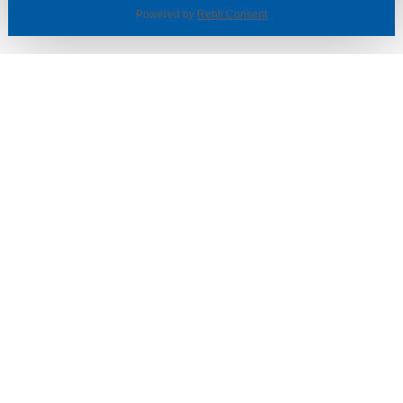
Powered by
Rehti Consent
© SOTKA / INDOOR GROUP OY
Tietoa yrityksestä
Käyttäjäehdot ja rekisteriseloste
Evästeasetukset
TUOTTEET & TARJOUKSET
MYYMÄLÄT
ASIAKASPALVELU
VINKIT & OPPAAT
PALVELUT
SISUSTUSIDEOITA
LÖYTÖNURKKA