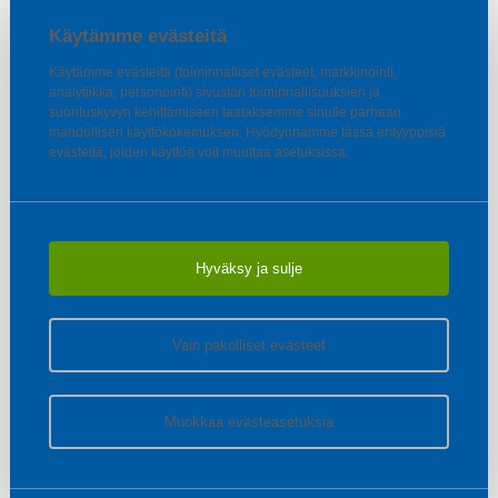
Käytämme evästeitä
Käytämme evästeitä (toiminnalliset evästeet, markkinointi,
analytiikka, personointi) sivuston toiminnallisuuksien ja
suorituskyvyn kehittämiseen taataksemme sinulle parhaan
mahdollisen käyttökokemuksen. Hyödynnämme tässä erityyppisiä
evästeitä, joiden käyttöä voit muuttaa asetuksissa.
Hyväksy ja sulje
Vain pakolliset evästeet
Muokkaa evästeasetuksia