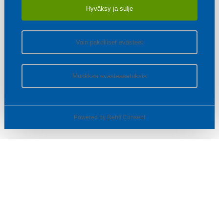
Hyväksy ja sulje
Vain pakolliset evästeet
Muokkaa evästeasetuksia
Powered by
Rehti Consent
© SOTKA / INDOOR GROUP OY
Tietoa yrityksestä
Käyttäjäehdot ja rekisteriseloste
Evästeasetukset