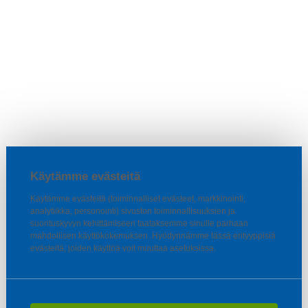
Käytämme evästeitä
Käytämme evästeitä (toiminnalliset evästeet, markkinointi,
analytiikka, personointi) sivuston toiminnallisuuksien ja
suorituskyvyn kehittämiseen taataksemme sinulle parhaan
mahdollisen käyttökokemuksen. Hyödynnämme tässä erityyppisiä
evästeitä, joiden käyttöä voit muuttaa asetuksissa.