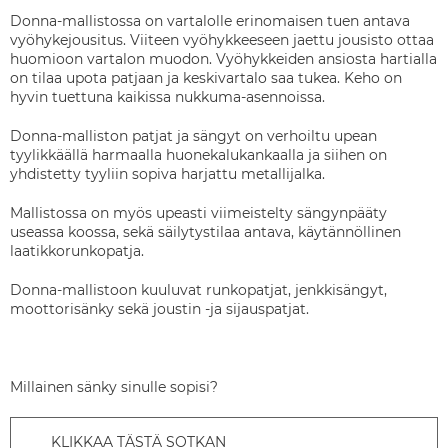
Donna-mallistossa on vartalolle erinomaisen tuen antava
vyöhykejousitus. Viiteen vyöhykkeeseen jaettu jousisto ottaa
huomioon vartalon muodon. Vyöhykkeiden ansiosta hartialla
on tilaa upota patjaan ja keskivartalo saa tukea. Keho on
hyvin tuettuna kaikissa nukkuma-asennoissa.
Donna-malliston patjat ja sängyt on verhoiltu upean
tyylikkäällä harmaalla huonekalukankaalla ja siihen on
yhdistetty tyyliin sopiva harjattu metallijalka.
Mallistossa on myös upeasti viimeistelty sängynpääty
useassa koossa, sekä säilytystilaa antava, käytännöllinen
laatikkorunkopatja.
Donna-mallistoon kuuluvat runkopatjat, jenkkisängyt,
moottorisänky sekä joustin -ja sijauspatjat.
Millainen sänky sinulle sopisi?
KLIKKAA TÄSTÄ SOTKAN