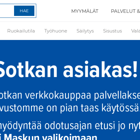
MYYMÄLÄT
PALVELUT &
Ruokailutila
Työhuone
Säilytys
Sisustus
Val