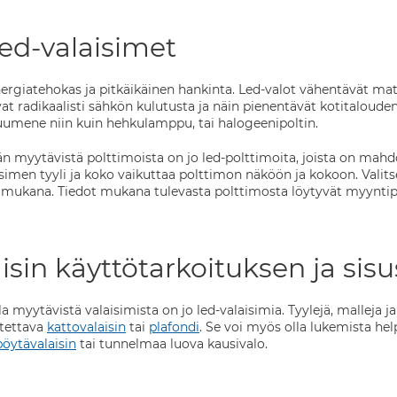
ed-valaisimet
nergiatehokas ja pitkäikäinen hankinta. Led-
valot vähentävät mate
at radikaalisti sähkön kulutusta ja näin pienentävät kotitalouden 
uumene niin kuin hehkulamppu, tai halogeenipoltin.
n myytävistä polttimoista on jo led-polttimoita, joista on mahdo
simen tyyli ja koko vaikuttaa polttimon näköön ja kokoon. Valitse 
 mukana. Tiedot mukana tulevasta polttimosta löytyvät myyntipa
isin käyttötarkoituksen ja s
a myytävistä valaisimista on jo led-valaisimia. Tyylejä, malleja 
stettava
kattovalaisin
tai
plafondi
. Se voi myös olla lukemista he
pöytävalaisin
tai tunnelmaa luova kausivalo.