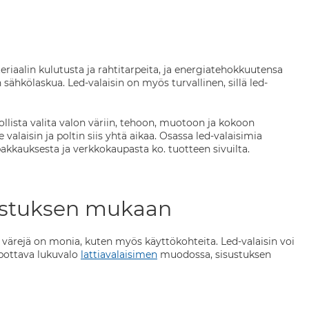
riaalin kulutusta ja rahtitarpeita, ja energiatehokkuutensa
sähkölaskua. Led-valaisin on myös turvallinen, sillä led-
llista valita valon väriin, tehoon, muotoon ja kokoon
valaisin ja poltin siis yhtä aikaa. Osassa led-valaisimia
kkauksesta ja verkkokaupasta ko. tuotteen sivuilta.
isustuksen mukaan
ja värejä on monia, kuten myös käyttökohteita. Led-valaisin voi
lpottava lukuvalo
lattiavalaisimen
muodossa, sisustuksen