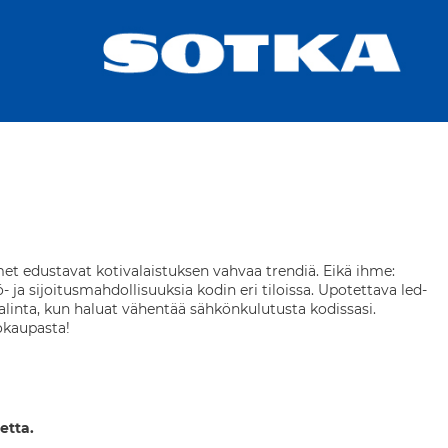
met edustavat kotivalaistuksen vahvaa trendiä. Eikä ihme:
 ja sijoitusmahdollisuuksia kodin eri tiloissa. Upotettava led-
valinta, kun haluat vähentää sähkönkulutusta kodissasi.
okaupasta!
etta.