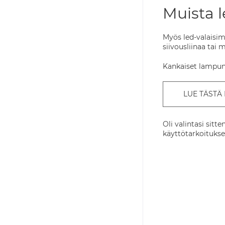
Muista l
Myös led-valaisim
siivousliinaa tai
Kankaiset lampunv
LUE TÄSTÄ
Oli valintasi sitt
käyttötarkoitukse