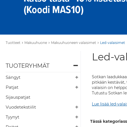
›
›
›
Tuotteet
Makuuhuone
Makuuhuoneen valaisimet
Led-valaisimet
Led-va
TUOTERYHMÄT
Sotkan laadukkaas
Sängyt
pitkään kestävät, 
Patjat
valaisin on helpp
Tutustu Sotkan le
Sijauspatjat
Lue lisää led-vala
Vuodetekstiilit
Tyynyt
Tässä kategoriass
Peitot