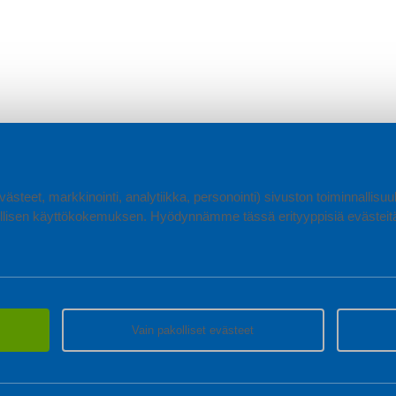
ästeet, markkinointi, analytiikka, personointi) sivuston toiminnallis
lisen käyttökokemuksen. Hyödynnämme tässä erityyppisiä evästeitä, 
Vain pakolliset evästeet