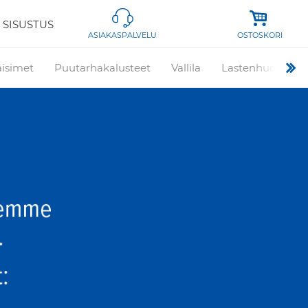
 SISUSTUS
OSTOSKORI
ASIAKASPALVELU
aisimet
Puutarhakalusteet
Vallila
Lastenhuone