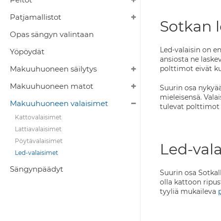
Patjamallistot
Sotkan l
Opas sängyn valintaan
Led-valaisin on e
Yöpöydät
ansiosta ne laskev
Makuuhuoneen säilytys
polttimot eivät k
Makuuhuoneen matot
Suurin osa nykyää
mieleisensä. Valai
Makuuhuoneen valaisimet
tulevat polttimot
Kattovalaisimet
Lattiavalaisimet
Pöytävalaisimet
Led-vala
Led-valaisimet
Sängynpäädyt
Suurin osa Sotkall
olla kattoon ripu
tyyliä mukaileva