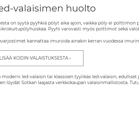
ed-valaisimen huolto
esta on syytä pyyhkiä pölyt aika ajoin, vaikka pöly ei polttimon
 mikrokuitupölyhuiskaa. Pyyhi varovasti myös polttimot sekä valok
arjostimet kannattaa imuroida ainakin kerran vuodessa imurin te
 LISÄÄ KODIN VALAISTUKSESTA
en moderni led-valaisin tai klassisen tyylikäs led-valaisin, edullise
en löydät Sotkan laajasta verkkokaupan valaisinmallistosta. Tutus