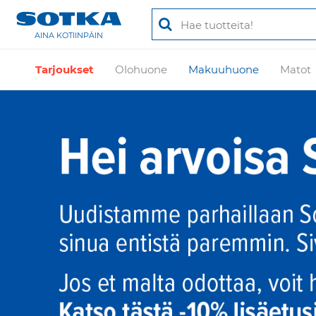
AINA KOTIINPÄIN
Tarjoukset
Olohuone
Makuuhuone
Matot