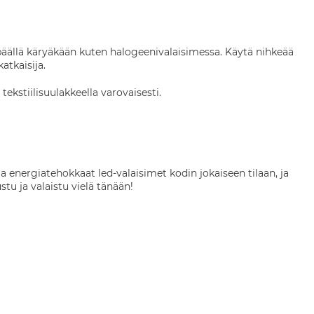
 päällä käryäkään kuten halogeenivalaisimessa. Käytä nihkeää
atkaisija.
kstiilisuulakkeella varovaisesti.
t ja energiatehokkaat led-valaisimet kodin jokaiseen tilaan, ja
tu ja valaistu vielä tänään!