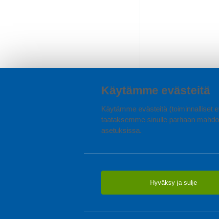
Käytämme evästeitä
Käytämme evästeitä (toiminnalliset ev
taataksemme sinulle parhaan mahdol
asetuksissa.
Hyväksy ja sulje