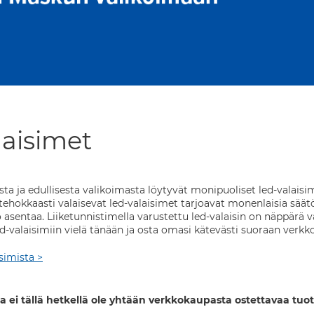
laisimet
ta ja edullisesta valikoimasta löytyvät monipuoliset led-valaisi
tehokkaasti valaisevat led-valaisimet tarjoavat monenlaisia säätö-
o asentaa. Liiketunnistimella varustettu led-valaisin on näppärä 
d-valaisimiin vielä tänään ja osta omasi kätevästi suoraan verkk
isimista >
a ei tällä hetkellä ole yhtään verkkokaupasta ostettavaa tuot