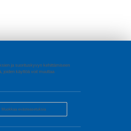
uuksien ja suorituskyvyn kehittämiseen
joiden käyttöä voit muuttaa
Muokkaa evästeasetuksia