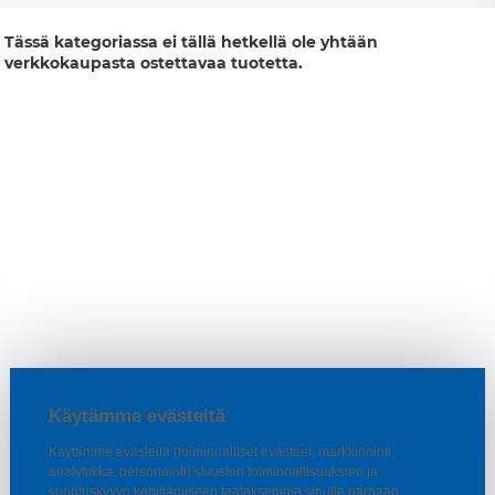
Tässä kategoriassa ei tällä hetkellä ole yhtään
verkkokaupasta ostettavaa tuotetta.
Käytämme evästeitä
Käytämme evästeitä (toiminnalliset evästeet, markkinointi,
analytiikka, personointi) sivuston toiminnallisuuksien ja
suorituskyvyn kehittämiseen taataksemme sinulle parhaan