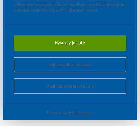
mahdollisen käyttökokemuksen. Hyödynnämme tässä erityyppisiä
evästeitä, joiden käyttöä voit muuttaa asetuksissa.
Hyväksy ja sulje
Vain pakolliset evästeet
Muokkaa evästeasetuksia
Powered by
Rehti Consent