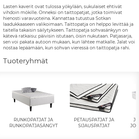
Lasten kaverit ovat tulossa yökylään, sukulaiset ehtivät
vihdoin mökille. Onneksi on taittopatjat, jotka toimivat
hienosti varavuoteina. Kannattaa tutustua Sotkan
laadukkaaseen valikoimaan. Taittopatja on helppo levittää ja
taitella takaisin säilytykseen. Taittopatja sohvasänkyyn on
kätevä ratkaisu: päivisin istutaan, öisin nukutaan. Patjasarja,
sen voi pakata autoon mukaan, kun lähtee matkalle. Jalat voi
nostaa lepäämään, kun sohvan vieressä on taittopatja rahi.
Tuoteryhmät
RUNKOPATJAT JA
PETAUSPATJAT JA
JO
RUNKOPATJASÄNGYT
SIJAUSPATJAT
JOU