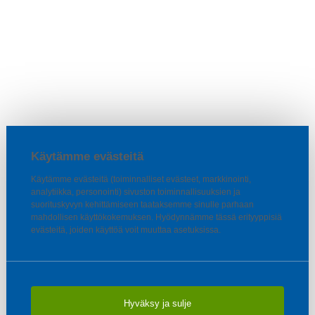
Käytämme evästeitä
Käytämme evästeitä (toiminnalliset evästeet, markkinointi,
analytiikka, personointi) sivuston toiminnallisuuksien ja
suorituskyvyn kehittämiseen taataksemme sinulle parhaan
mahdollisen käyttökokemuksen. Hyödynnämme tässä erityyppisiä
evästeitä, joiden käyttöä voit muuttaa asetuksissa.
Hyväksy ja sulje