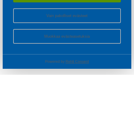
Vain pakolliset evästeet
Muokkaa evästeasetuksia
Powered by
Rehti Consent
© SOTKA / INDOOR GROUP OY
Tietoa yrityksestä
Käyttäjäehdot ja rekisteriseloste
Evästeasetukset