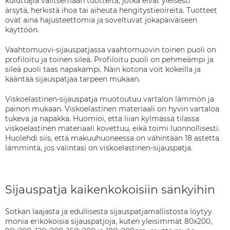
kuluttajia valitsemaan tuotteita, jotka eivät yleisesti
ärsytä, herkistä ihoa tai aiheuta hengitystieoireita. Tuotteet
ovat aina hajusteettomia ja soveltuvat jokapäiväiseen
käyttöön.
Vaahtomuovi-sijauspatjassa vaahtomuovin toinen puoli on
profiloitu ja toinen sileä. Profiloitu puoli on pehmeämpi ja
sileä puoli taas napakampi. Näin kotona voit kokeilla ja
kääntää sijauspatjaa tarpeen mukaan.
Viskoelastinen-sijauspatja muotoutuu vartalon lämmön ja
painon mukaan. Viskoelastinen materiaali on hyvin vartaloa
tukeva ja napakka. Huomioi, että liian kylmässä tilassa
viskoelastinen materiaali kovettuu, eikä toimi luonnollisesti.
Huolehdi siis, että makuuhuoneessa on vähintään 18 astetta
lämmintä, jos valintasi on viskoelastinen-sijauspatja.
Sijauspatja kaikenkokoisiin sänkyihin
Sotkan laajasta ja edullisesta sijauspatjamallistosta löytyy
monia erikokoisia sijauspatjoja, kuten yleisimmät 80x200,