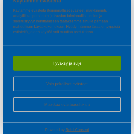
Käytämme evästeitä
Käytämme evästeitä (toiminnalliset evästeet, markkinointi,
analytiikka, personointi) sivuston toiminnallisuuksien ja
suorituskyvyn kehittämiseen taataksemme sinulle parhaan
mahdollisen käyttökokemuksen. Hyödynnämme tässä erityyppisiä
evästeitä, joiden käyttöä voit muuttaa asetuksissa.
Hyväksy ja sulje
Vain pakolliset evästeet
Muokkaa evästeasetuksia
Powered by
Rehti Consent