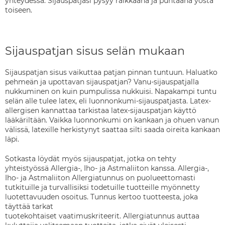
yhteydessä. Sijauspatjasi pysyy raikkaana ja puhtaana yöstä
toiseen.
Sijauspatjan sisus selän mukaan
Sijauspatjan sisus vaikuttaa patjan pinnan tuntuun. Haluatko
pehmeän ja upottavan sijauspatjan? Vanu-sijauspatjalla
nukkuminen on kuin pumpulissa nukkuisi. Napakampi tuntu
selän alle tulee latex, eli luonnonkumi-sijauspatjasta. Latex-
allergisen kannattaa tarkistaa latex-sijauspatjan käyttö
lääkäriltään. Vaikka luonnonkumi on kankaan ja ohuen vanun
välissä, latexille herkistynyt saattaa silti saada oireita kankaan
läpi.
Sotkasta löydät myös sijauspatjat, jotka on tehty
yhteistyössä Allergia-, Iho- ja Astmaliiton kanssa.
Allergia-,
Iho- ja Astmaliiton Allergiatunnus on puolueettomasti
tutkituille ja turvallisiksi todetuille tuotteille myönnetty
luotettavuuden osoitus. Tunnus kertoo tuotteesta, joka
täyttää tarkat
tuotekohtaiset vaatimuskriteerit. Allergiatunnus auttaa