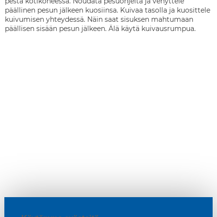
pestä kotikoneessa. Noudata pesuohjeita ja venyttele
päällinen pesun jälkeen kuosiinsa. Kuivaa tasolla ja kuosittele
kuivumisen yhteydessä. Näin saat sisuksen mahtumaan
päällisen sisään pesun jälkeen. Älä käytä kuivausrumpua.