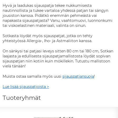
Hyvä ja laadukas sijauspatja tekee nukkumisesta
nautinnollista ja tukee vartaloa yhdessä patjan tai sängyn
jousiston kanssa. Pidätkö enemmän pehmeästä vai
napakasta sijauspatjasta? Vanu, vaahtomuovi, luonnonkumi
tai viskoelastinen materiaali, valinta on sinun.
Sotkasta löydät myös sijauspatjat, jotka on tehty
yhteistyössä Allergia-, Iho- ja Astmaliiton kanssa.
On sänkysi tai patjasi leveys sitten 80 cm tai 180 cm, Sotkan
laajasta ja edullisesta sijauspatjamallistosta löydät sopivan
sijauspatjan niin kotiin kuin mökillekin. Tutustu mallistoon
vielä tänään!
Muista ostaa samalla myös uusi
sijauspatjansuoja
!
Lue lisää sijauspatjoista >
Tuoteryhmät