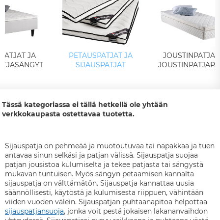
PATJAT JA
PETAUSPATJAT JA
JOUSTINPATJAT
ATJASÄNGYT
SIJAUSPATJAT
JOUSTINPATJAPA
Tässä kategoriassa ei tällä hetkellä ole yhtään
verkkokaupasta ostettavaa tuotetta.
Sijauspatja on pehmeää ja muotoutuvaa tai napakkaa ja tuen
antavaa sinun selkäsi ja patjan välissä. Sijauspatja suojaa
patjan jousistoa kulumiselta ja tekee patjasta tai sängystä
mukavan tuntuisen. Myös sängyn petaamisen kannalta
sijauspatja on välttämätön. Sijauspatja kannattaa uusia
säännöllisesti, käytöstä ja kulumisesta riippuen, vähintään
viiden vuoden välein. Sijauspatjan puhtaanapitoa helpottaa
sijauspatjansuoja
, jonka voit pestä jokaisen lakananvaihdon