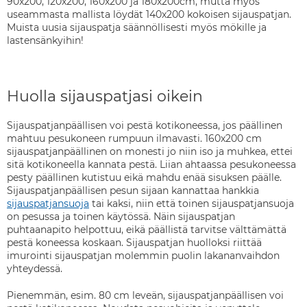
90x200, 120x200, 160x200 ja 180x200cm, mutta myös
useammasta mallista löydät 140x200 kokoisen sijauspatjan.
Muista uusia sijauspatja säännöllisesti myös mökille ja
lastensänkyihin!
Huolla sijauspatjasi oikein
Sijauspatjanpäällisen voi pestä kotikoneessa, jos päällinen
mahtuu pesukoneen rumpuun ilmavasti. 160x200 cm
sijauspatjanpäällinen on monesti jo niin iso ja muhkea, ettei
sitä kotikoneella kannata pestä. Liian ahtaassa pesukoneessa
pesty päällinen kutistuu eikä mahdu enää sisuksen päälle.
Sijauspatjanpäällisen pesun sijaan kannattaa hankkia
sijauspatjansuoja
tai kaksi, niin että toinen sijauspatjansuoja
on pesussa ja toinen käytössä. Näin sijauspatjan
puhtaanapito helpottuu, eikä päällistä tarvitse välttämättä
pestä koneessa koskaan. Sijauspatjan huolloksi riittää
imurointi sijauspatjan molemmin puolin lakananvaihdon
yhteydessä.
Pienemmän, esim. 80 cm leveän, sijauspatjanpäällisen voi