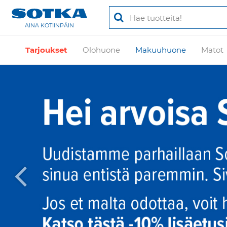
AINA KOTIINPÄIN
Tarjoukset
Olohuone
Makuuhuone
Matot