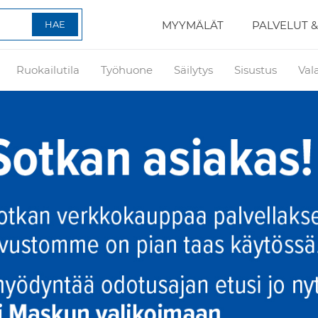
MYYMÄLÄT
PALVELUT &
Ruokailutila
Työhuone
Säilytys
Sisustus
Val