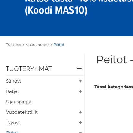
›
›
Tuotteet
Makuuhuone
Peitot
Peitot 
TUOTERYHMÄT
Sängyt
Tässä kategoriass
Patjat
Sijauspatjat
Vuodetekstiilit
Tyynyt
Peitot