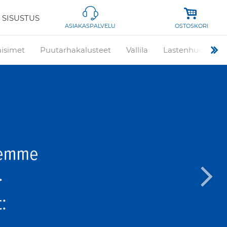
 SISUSTUS
OSTOSKORI
ASIAKASPALVELU
aisimet
Puutarhakalusteet
Vallila
Lastenhuone