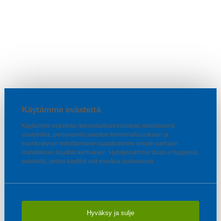
Käytämme evästeitä
Käytämme evästeitä (toiminnalliset evästeet, markkinointi,
analytiikka, personointi) sivuston toiminnallisuuksien ja
suorituskyvyn kehittämiseen taataksemme sinulle parhaan
mahdollisen käyttökokemuksen. Hyödynnämme tässä erityyppisiä
evästeitä, joiden käyttöä voit muuttaa asetuksissa.
Hyväksy ja sulje