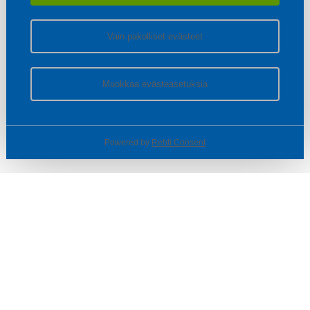
Vain pakolliset evästeet
Muokkaa evästeasetuksia
Powered by
Rehti Consent
© SOTKA / INDOOR GROUP OY
Tietoa yrityksestä
Käyttäjäehdot ja rekisteriseloste
Evästeasetukset