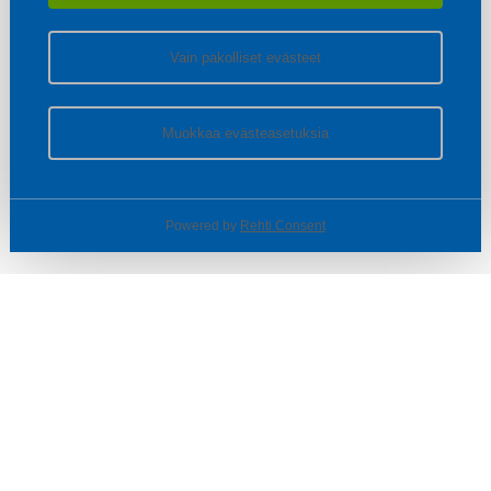
Vain pakolliset evästeet
Muokkaa evästeasetuksia
Powered by
Rehti Consent
© SOTKA / INDOOR GROUP OY
Tietoa yrityksestä
Käyttäjäehdot ja rekisteriseloste
Evästeasetukset