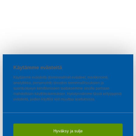
Käytämme evästeitä
Käytämme evästeitä (toiminnalliset evästeet, markkinointi,
analytiikka, personointi) sivuston toiminnallisuuksien ja
suorituskyvyn kehittämiseen taataksemme sinulle parhaan
mahdollisen käyttökokemuksen. Hyödynnämme tässä erityyppisiä
evästeitä, joiden käyttöä voit muuttaa asetuksissa.
Hyväksy ja sulje