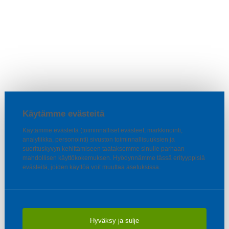
Käytämme evästeitä
Käytämme evästeitä (toiminnalliset evästeet, markkinointi,
analytiikka, personointi) sivuston toiminnallisuuksien ja
suorituskyvyn kehittämiseen taataksemme sinulle parhaan
mahdollisen käyttökokemuksen. Hyödynnämme tässä erityyppisiä
evästeitä, joiden käyttöä voit muuttaa asetuksissa.
Hyväksy ja sulje