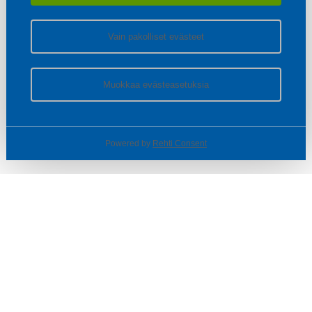
Vain pakolliset evästeet
Muokkaa evästeasetuksia
Powered by
Rehti Consent
© SOTKA / INDOOR GROUP OY
Tietoa yrityksestä
Käyttäjäehdot ja rekisteriseloste
Evästeasetukset