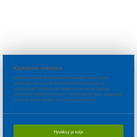
Käytämme evästeitä
Käytämme evästeitä (toiminnalliset evästeet, markkinointi,
analytiikka, personointi) sivuston toiminnallisuuksien ja
suorituskyvyn kehittämiseen taataksemme sinulle parhaan
mahdollisen käyttökokemuksen. Hyödynnämme tässä erityyppisiä
evästeitä, joiden käyttöä voit muuttaa asetuksissa.
Hyväksy ja sulje