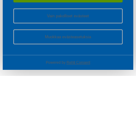
Vain pakolliset evästeet
Muokkaa evästeasetuksia
Powered by
Rehti Consent
© SOTKA / INDOOR GROUP OY
Tietoa yrityksestä
Käyttäjäehdot ja rekisteriseloste
Evästeasetukset