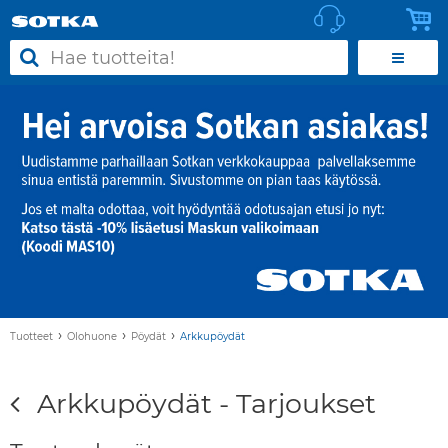
›
›
›
Tuotteet
Olohuone
Pöydät
Arkkupöydät
Arkkupöydät - Tarjoukset