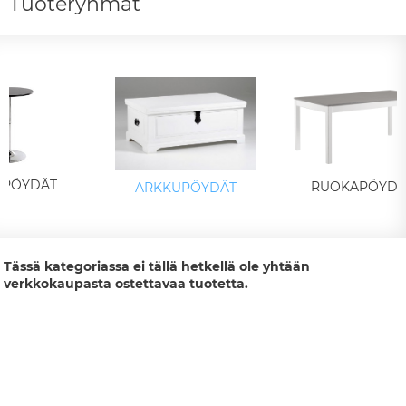
Tuoteryhmät
IPÖYDÄT
RUOKAPÖYDÄ
ARKKUPÖYDÄT
Tässä kategoriassa ei tällä hetkellä ole yhtään
verkkokaupasta ostettavaa tuotetta.