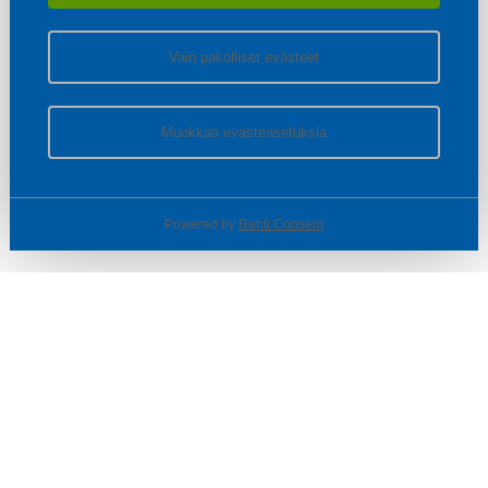
Vain pakolliset evästeet
Muokkaa evästeasetuksia
Powered by
Rehti Consent
© SOTKA / INDOOR GROUP OY
Tietoa yrityksestä
Käyttäjäehdot ja rekisteriseloste
Evästeasetukset