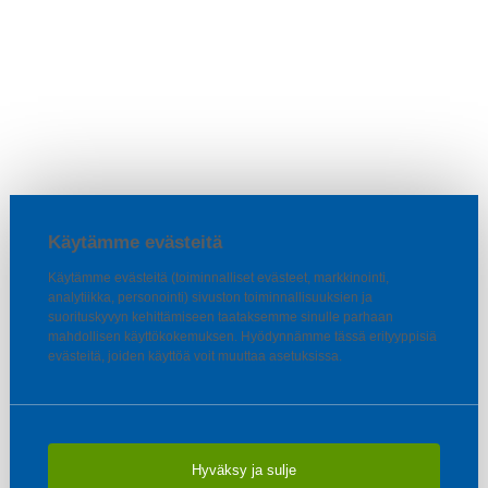
Käytämme evästeitä
Käytämme evästeitä (toiminnalliset evästeet, markkinointi,
analytiikka, personointi) sivuston toiminnallisuuksien ja
suorituskyvyn kehittämiseen taataksemme sinulle parhaan
mahdollisen käyttökokemuksen. Hyödynnämme tässä erityyppisiä
evästeitä, joiden käyttöä voit muuttaa asetuksissa.
Hyväksy ja sulje