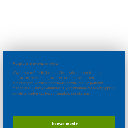
Käytämme evästeitä
Käytämme evästeitä (toiminnalliset evästeet, markkinointi,
analytiikka, personointi) sivuston toiminnallisuuksien ja
suorituskyvyn kehittämiseen taataksemme sinulle parhaan
mahdollisen käyttökokemuksen. Hyödynnämme tässä erityyppisiä
evästeitä, joiden käyttöä voit muuttaa asetuksissa.
Hyväksy ja sulje