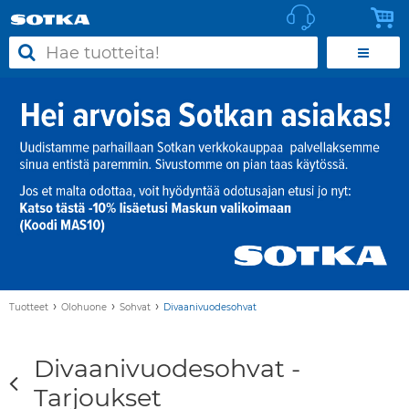
›
›
›
Tuotteet
Olohuone
Sohvat
Divaanivuodesohvat
Divaanivuodesohvat -
Tarjoukset