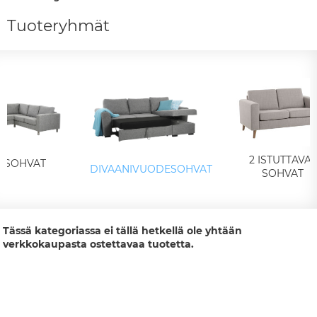
Tuoteryhmät
2 ISTUTTAVAT
ASOHVAT
DIVAANIVUODESOHVAT
SOHVAT
Tässä kategoriassa ei tällä hetkellä ole yhtään
verkkokaupasta ostettavaa tuotetta.