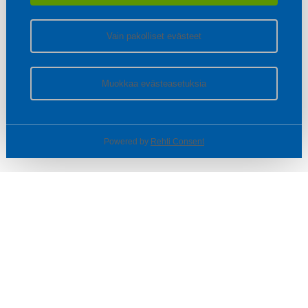
Vain pakolliset evästeet
Muokkaa evästeasetuksia
Powered by
Rehti Consent
© SOTKA / INDOOR GROUP OY
Tietoa yrityksestä
Käyttäjäehdot ja rekisteriseloste
Evästeasetukset