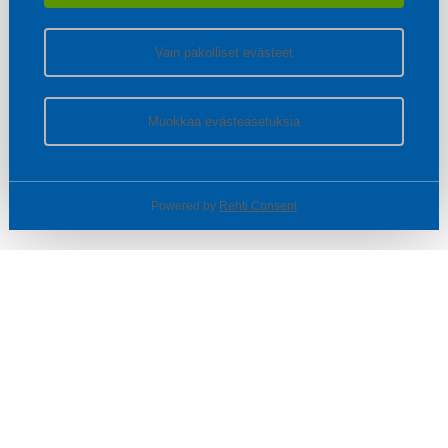
Vain pakolliset evästeet
Muokkaa evästeasetuksia
Powered by
Rehti Consent
© SOTKA / INDOOR GROUP OY
Tietoa yrityksestä
Käyttäjäehdot ja rekisteriseloste
Evästeasetukset