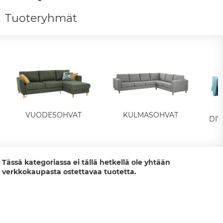
Tuoteryhmät
VUODESOHVAT
KULMASOHVAT
DI
Tässä kategoriassa ei tällä hetkellä ole yhtään
verkkokaupasta ostettavaa tuotetta.