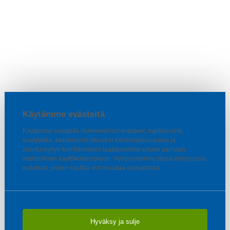
Käytämme evästeitä
Käytämme evästeitä (toiminnalliset evästeet, markkinointi,
analytiikka, personointi) sivuston toiminnallisuuksien ja
suorituskyvyn kehittämiseen taataksemme sinulle parhaan
mahdollisen käyttökokemuksen. Hyödynnämme tässä erityyppisiä
evästeitä, joiden käyttöä voit muuttaa asetuksissa.
Hyväksy ja sulje