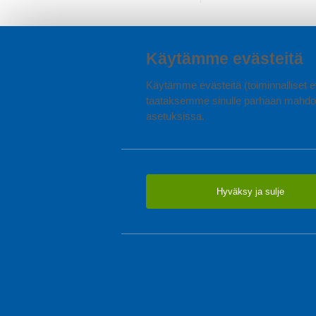
Käytämme evästeitä
Käytämme evästeitä (toiminnalliset ev
taataksemme sinulle parhaan mahdol
asetuksissa.
Hyväksy ja sulje