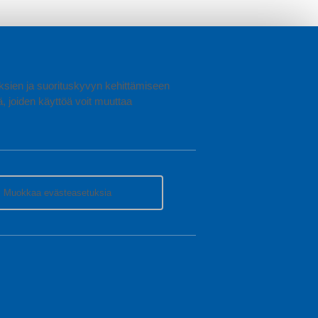
uuksien ja suorituskyvyn kehittämiseen
joiden käyttöä voit muuttaa
Muokkaa evästeasetuksia