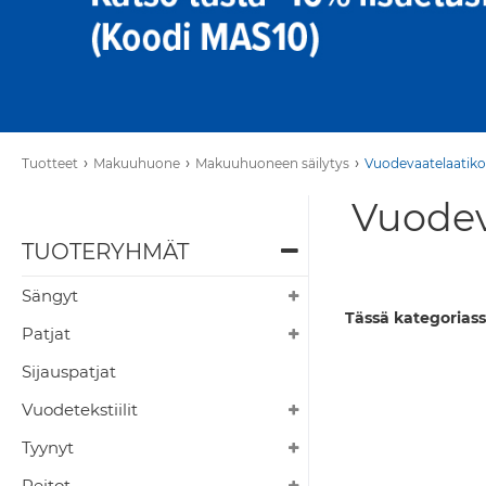
›
›
›
Tuotteet
Makuuhuone
Makuuhuoneen säilytys
Vuodevaatelaatiko
Vuodev
TUOTERYHMÄT
Sängyt
Tässä kategoriass
Patjat
Sijauspatjat
Vuodetekstiilit
Tyynyt
Peitot