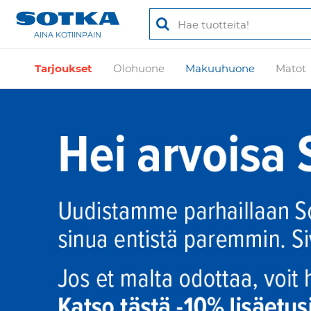
AINA KOTIINPÄIN
Tarjoukset
Olohuone
Makuuhuone
Matot