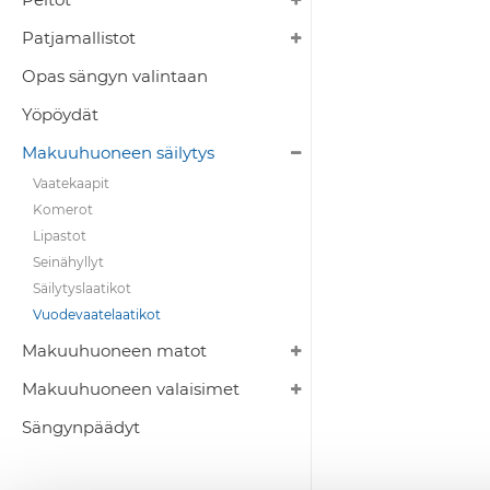
Patjamallistot
Opas sängyn valintaan
Yöpöydät
Makuuhuoneen säilytys
Vaatekaapit
Komerot
Lipastot
Seinähyllyt
Säilytyslaatikot
Vuodevaatelaatikot
Makuuhuoneen matot
Makuuhuoneen valaisimet
Sängynpäädyt