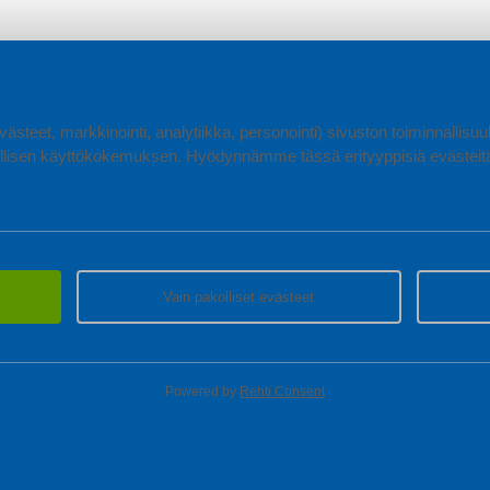
ästeet, markkinointi, analytiikka, personointi) sivuston toiminnallis
lisen käyttökokemuksen. Hyödynnämme tässä erityyppisiä evästeitä, 
Vain pakolliset evästeet
Powered by
Rehti Consent