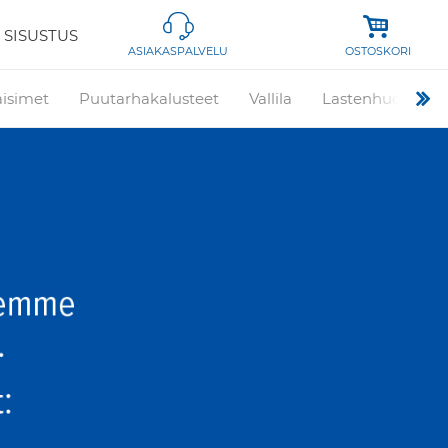
 SISUSTUS
OSTOSKORI
ASIAKASPALVELU
aisimet
Puutarhakalusteet
Vallila
Lastenhuone