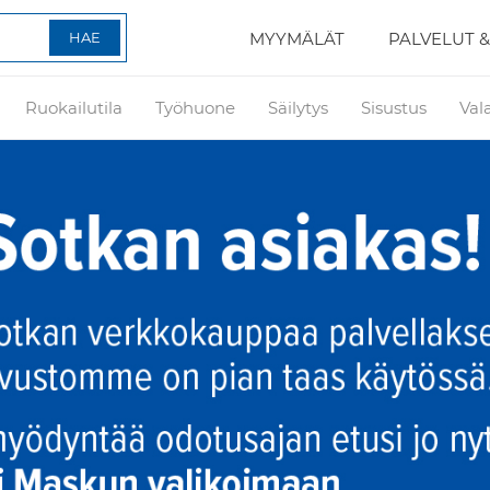
MYYMÄLÄT
PALVELUT &
Ruokailutila
Työhuone
Säilytys
Sisustus
Val