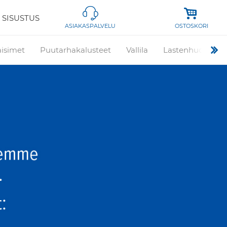
 SISUSTUS
OSTOSKORI
ASIAKASPALVELU
aisimet
Puutarhakalusteet
Vallila
Lastenhuone