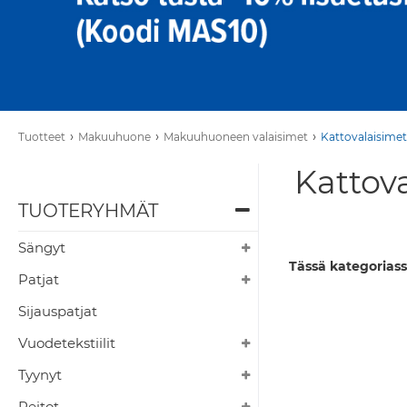
›
›
›
Tuotteet
Makuuhuone
Makuuhuoneen valaisimet
Kattovalaisimet
Kattova
TUOTERYHMÄT
Sängyt
Tässä kategoriass
Patjat
Sijauspatjat
Vuodetekstiilit
Tyynyt
Peitot