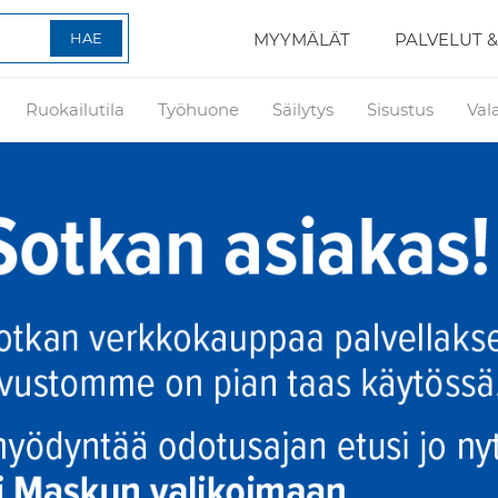
MYYMÄLÄT
PALVELUT &
Ruokailutila
Työhuone
Säilytys
Sisustus
Val