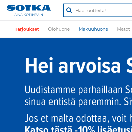
AINA KOTIINPÄIN
Tarjoukset
Olohuone
Makuuhuone
Matot