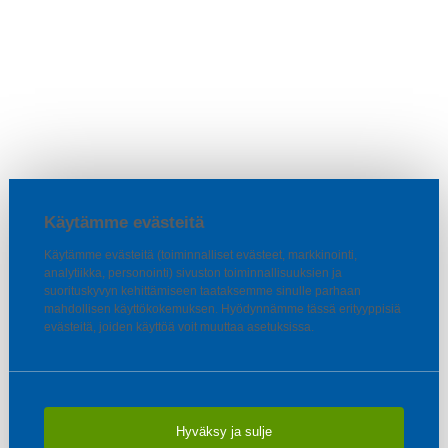
Käytämme evästeitä
Käytämme evästeitä (toiminnalliset evästeet, markkinointi,
analytiikka, personointi) sivuston toiminnallisuuksien ja
suorituskyvyn kehittämiseen taataksemme sinulle parhaan
mahdollisen käyttökokemuksen. Hyödynnämme tässä erityyppisiä
evästeitä, joiden käyttöä voit muuttaa asetuksissa.
Hyväksy ja sulje