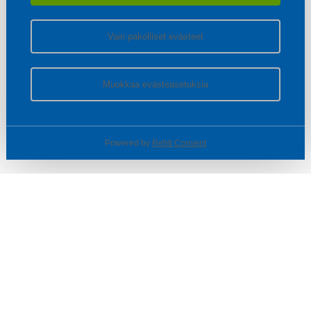
Vain pakolliset evästeet
Muokkaa evästeasetuksia
Powered by
Rehti Consent
© SOTKA / INDOOR GROUP OY
Tietoa yrityksestä
Käyttäjäehdot ja rekisteriseloste
Evästeasetukset