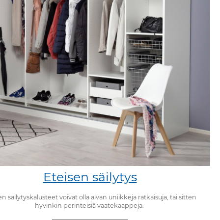
Eteisen säilytys
en säilytyskalusteet voivat olla aivan uniikkeja ratkaisuja, tai sitten
hyvinkin perinteisiä vaatekaappeja.