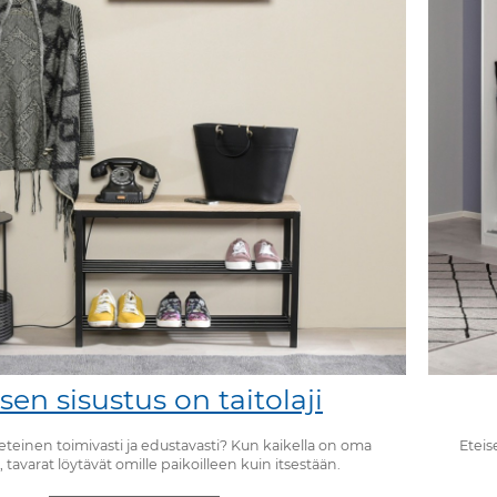
sen sisustus on taitolaji
 eteinen toimivasti ja edustavasti? Kun kaikella on oma
Eteis
 tavarat löytävät omille paikoilleen kuin itsestään.