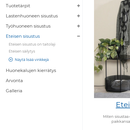
Tuotetärpit
Lastenhuoneen sisustus
Työhuoneen sisustus
Eteisen sisustus
Eteisen sisustus on taitolaji
Eteisen säilytys
Näytä lisää vinkkejä
Huonekalujen kierrätys
Arvonta
Galleria
Etei
Miten sisustaa
paikkansa,