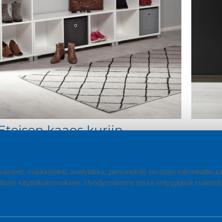
Eteisen kaaos kuriin
a ja pino toppatakkeja eteisen tuolilla... onneksi kaikkeen
Miten 
löytyy toimiva säilytysratkaisu!
ästeet, markkinointi, analytiikka, personointi) sivuston toiminnallis
lisen käyttökokemuksen. Hyödynnämme tässä erityyppisiä evästeitä, 
LUE LISÄÄ