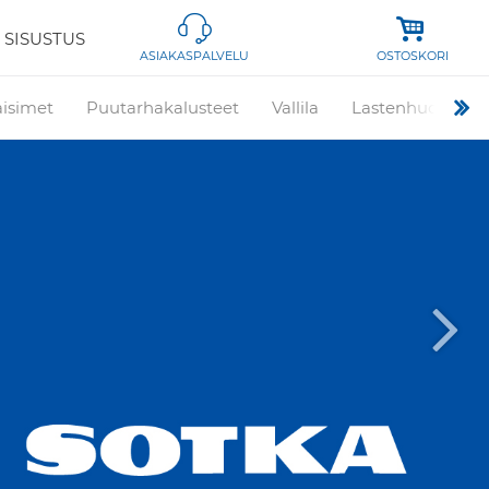
 SISUSTUS
OSTOSKORI
ASIAKASPALVELU
aisimet
Puutarhakalusteet
Vallila
Lastenhuone