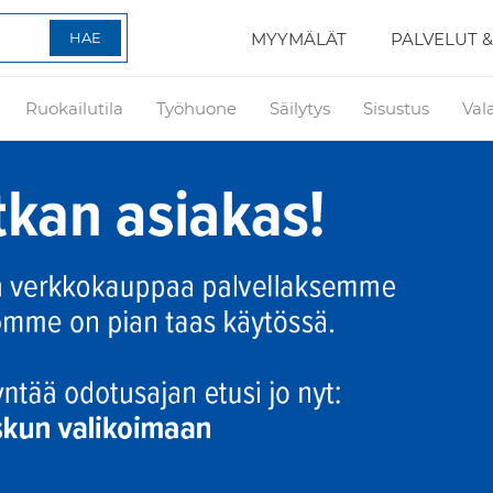
MYYMÄLÄT
PALVELUT &
Ruokailutila
Työhuone
Säilytys
Sisustus
Val