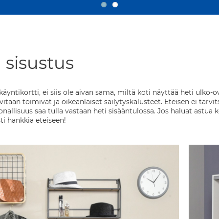
 sisustus
äyntikortti, ei siis ole aivan sama, miltä koti näyttää heti ulko-ov
rvitaan toimivat ja oikeanlaiset säilytyskalusteet. Eteisen ei tarvi
allisuus saa tulla vastaan heti sisääntulossa. Jos haluat astua k
ti hankkia eteiseen!