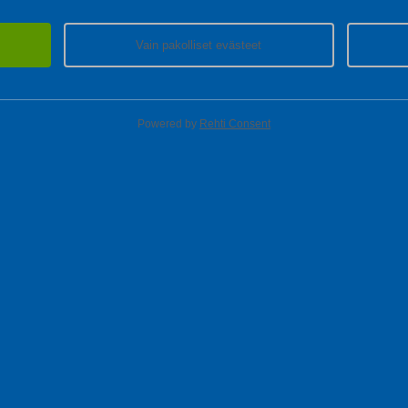
Vain pakolliset evästeet
käsäilytykseen täältä!
Powered by
Rehti Consent