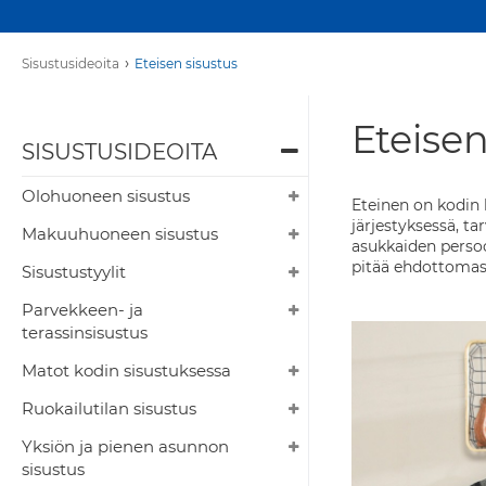
›
Sisustusideoita
Eteisen sisustus
Eteisen
SISUSTUSIDEOITA
Olohuoneen sisustus
Eteinen on kodin k
järjestyksessä, ta
Makuuhuoneen sisustus
asukkaiden persoon
pitää ehdottomas
Sisustustyylit
Parvekkeen- ja
terassinsisustus
Matot kodin sisustuksessa
Ruokailutilan sisustus
Yksiön ja pienen asunnon
sisustus