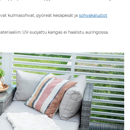
pivat kulmasohvat, pyöreät kesäpesät ja
sohvakalustot
eriaaliin: UV-suojattu kangas ei haalistu auringossa.