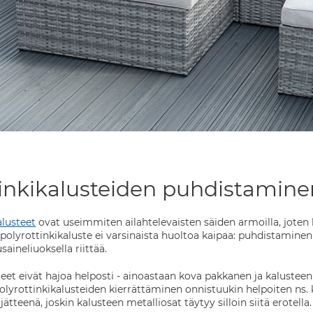
inkikalusteiden puhdistaminen,
alusteet
ovat useimmiten ailahtelevaisten säiden armoilla, joten k
olyrottinkikaluste ei varsinaista huoltoa kaipaa: puhdistaminen k
aineliuoksella riittää.
teet eivät hajoa helposti - ainoastaan kova pakkanen ja kaluste
polyrottinkikalusteiden kierrättäminen onnistuukin helpoiten ns. 
jätteenä, joskin kalusteen metalliosat täytyy silloin siitä erotella.