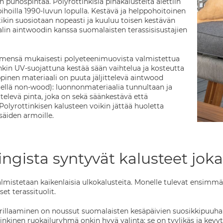
n punospintaa. Polyrottinkisia pihakalusteita alettiin
hoilla 1990-luvun lopulla. Kestävä ja helppohoitoinen
tikin suosiotaan nopeasti ja kuuluu toisen kestävän
alin aintwoodin kanssa suomalaisten terassisisustajien
nimensä mukaisesti polyeteenimuovista valmistettua
nkin UV-suojattuna kestää sään vaihtelua ja kosteutta
inen materiaali on puuta jäljittelevä aintwood
ellä non-wood): luonnonmateriaalia tunnultaan ja
ttelevä pinta, joka on sekä säänkestävä että
Polyrottinkisen kalusteen voikin jättää huoletta
säiden armoille.
ingista syntyvät kalusteet jok
almistetaan kaikenlaisia ulkokalusteita. Monelle tulevat ensimm
set terassituolit.
rillaaminen on noussut suomalaisten kesäpäivien suosikkipuuha
nkinen ruokailuryhmä onkin hyvä valinta: se on tyylikäs ja kevyt, 