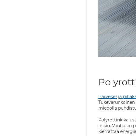
Polyrott
Parveke- ja pihak
Tukevarunkoinen p
miedolla puhdistus
Polyrottinkikalus
riskin. Vanhojen 
kierrättää energia