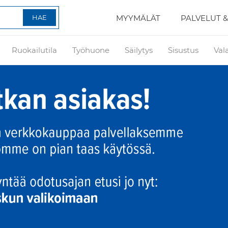
MYYMÄLÄT
PALVELUT &
Ruokailutila
Työhuone
Säilytys
Sisustus
Val