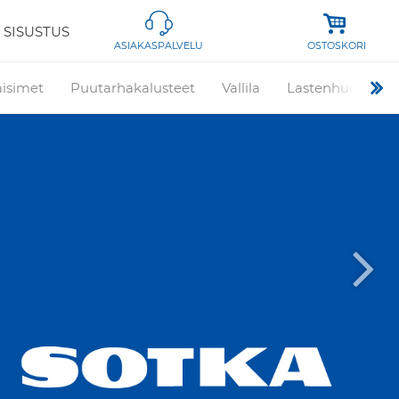
 SISUSTUS
OSTOSKORI
ASIAKASPALVELU
aisimet
Puutarhakalusteet
Vallila
Lastenhuone