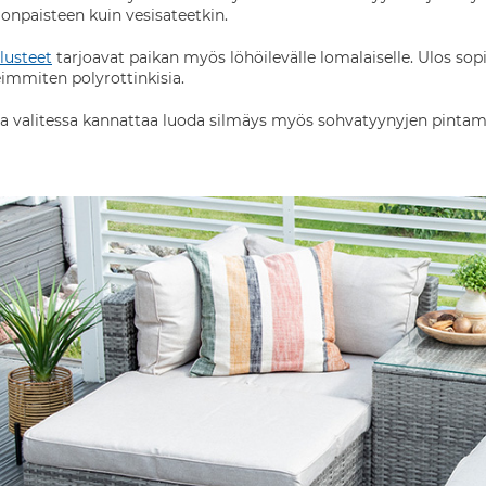
gonpaisteen kuin vesisateetkin.
lusteet
tarjoavat paikan myös löhöilevälle lomalaiselle. Ulos so
immiten polyrottinkisia.
a valitessa kannattaa luoda silmäys myös sohvatyynyjen pintamat