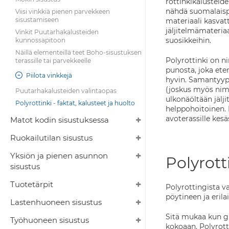
rottinkikalusteide
nähdä suomalaispi
Viisi vinkkiä pienen parvekkeen
sisustamiseen
materiaali kasvat
jäljitelmämateria
Vinkit Puutarhakalusteiden
suosikkeihin.
kunnossapitoon
Näillä elementeillä teet Boho-sisustuksen
Polyrottinki on 
terassille tai parvekkeelle
punosta, joka ete
Piilota vinkkejä
hyvin. Samantyypp
(joskus myös nim
Puutarhakalusteiden valintaopas
ulkonäöltään jälji
Polyrottinki - faktat, kalusteet ja huolto
helppohoitoinen. 
avoterassille kesä
Matot kodin sisustuksessa
Ruokailutilan sisustus
Yksiön ja pienen asunnon
Polyrott
sisustus
Tuotetärpit
Polyrottingista v
pöytineen ja erilai
Lastenhuoneen sisustus
Sitä mukaa kun g
Työhuoneen sisustus
kokoaan. Polyrotti