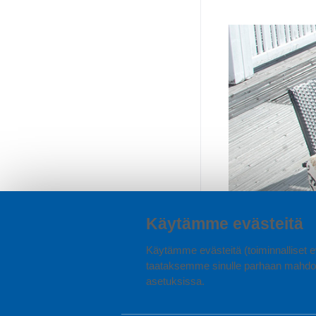
Käytämme evästeitä
Käytämme evästeitä (toiminnalliset ev
taataksemme sinulle parhaan mahdol
asetuksissa.