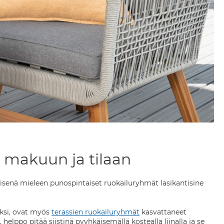
a makuun ja tilaan
äisenä mieleen punospintaiset ruokailuryhmät lasikantisine
ksi, ovat myös
terassien ruokailuryhmät
kasvattaneet
helppo pitää siistinä pyyhkäisemällä kostealla liinalla ja se