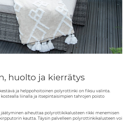
 huolto ja kierrätys
estävä ja helppohoitoinen polyrottinki on fiksu valinta.
ostealla liinalla ja itsepintaisimpien tahrojen poisto
en jäätyminen aiheuttaa polyrottikikalusteen rikki menemisen
kirpputorin kautta. Täysin palvelleen polyrottinkikalusteen voi