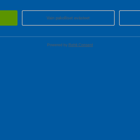
Vain pakolliset evästeet
uusia kalusteita?
Powered by
Rehti Consent
KAIKKI
POLYROTTINKIKALUSTEEMME
!