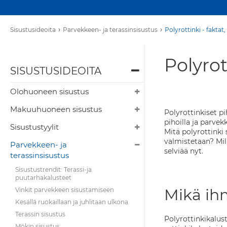
›
›
Sisustusideoita
Parvekkeen- ja terassinsisustus
Polyrottinki - faktat,
Polyrot
SISUSTUSIDEOITA
Olohuoneen sisustus
Makuuhuoneen sisustus
Polyrottinkiset p
pihoilla ja parve
Sisustustyylit
Mitä polyrottinki s
valmistetaan? Mill
Parvekkeen- ja
selviää nyt.
terassinsisustus
Sisustustrendit: Terassi-ja
puutarhakalusteet
Mikä ih
Vinkit parvekkeen sisustamiseen
Kesällä ruokaillaan ja juhlitaan ulkona
Terassin sisustus
Polyrottinkikalust
Mökin sisustus