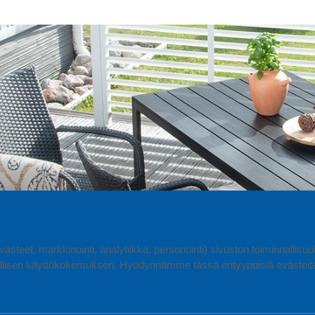
ästeet, markkinointi, analytiikka, personointi) sivuston toiminnallis
lisen käyttökokemuksen. Hyödynnämme tässä erityyppisiä evästeitä, 