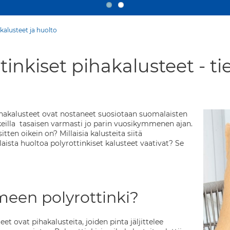
 kalusteet ja huolto
tinkiset pihakalusteet - t
ihakalusteet ovat nostaneet suosiotaan suomalaisten
kkeilla tasaisen varmasti jo parin vuosikymmenen ajan.
itten oikein on? Millaisia kalusteita siitä
aista huoltoa polyrottinkiset kalusteet vaativat? Se
meen polyrottinki?
eet ovat pihakalusteita, joiden pinta jäljittelee