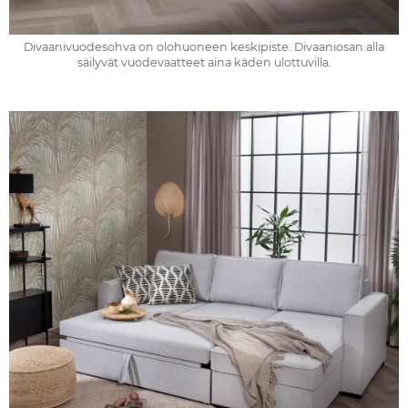
Divaanivuodesohva on olohuoneen keskipiste. Divaaniosan alla
säilyvät vuodevaatteet aina käden ulottuvilla.