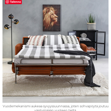
Tallenna
Vuodemekanismi aukeaa syvyyssuunnassa, joten sohvapöytä joutuu
väistymäään vuoteen tieltä.