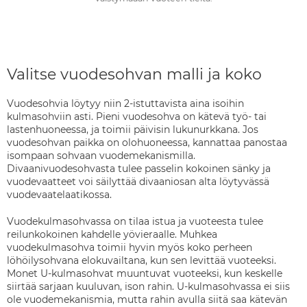
Valitse vuodesohvan malli ja koko
Vuodesohvia löytyy niin 2-istuttavista aina isoihin
kulmasohviin asti. Pieni vuodesohva on kätevä työ- tai
lastenhuoneessa, ja toimii päivisin lukunurkkana. Jos
vuodesohvan paikka on olohuoneessa, kannattaa panostaa
isompaan sohvaan vuodemekanismilla.
Divaanivuodesohvasta tulee passelin kokoinen sänky ja
vuodevaatteet voi säilyttää divaaniosan alta löytyvässä
vuodevaatelaatikossa.
Vuodekulmasohvassa on tilaa istua ja vuoteesta tulee
reilunkokoinen kahdelle yövieraalle. Muhkea
vuodekulmasohva toimii hyvin myös koko perheen
löhöilysohvana elokuvailtana, kun sen levittää vuoteeksi.
Monet U-kulmasohvat muuntuvat vuoteeksi, kun keskelle
siirtää sarjaan kuuluvan, ison rahin. U-kulmasohvassa ei siis
ole vuodemekanismia, mutta rahin avulla siitä saa kätevän