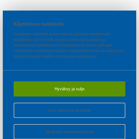
Käytämme evästeitä
Käytämme evästeitä (toiminnalliset evästeet, markkinointi,
analytiikka, personointi) sivuston toiminnallisuuksien ja
suorituskyvyn kehittämiseen taataksemme sinulle parhaan
mahdollisen käyttökokemuksen. Hyödynnämme tässä erityyppisiä
evästeitä, joiden käyttöä voit muuttaa asetuksissa.
Hyväksy ja sulje
Vain pakolliset evästeet
Muokkaa evästeasetuksia