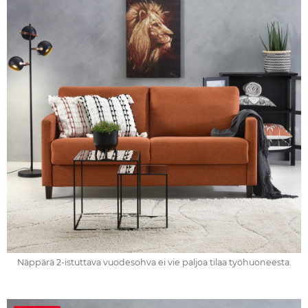
Näppärä 2-istuttava vuodesohva ei vie paljoa tilaa työhuoneesta.