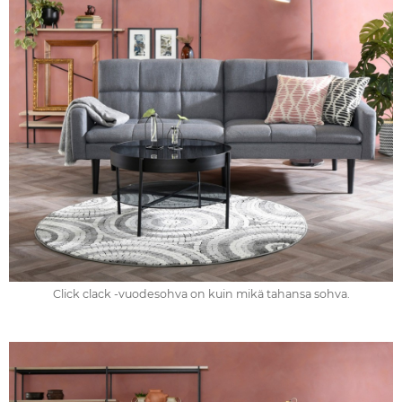
Click clack -vuodesohva on kuin mikä tahansa sohva.