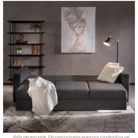
.... illalla vierasvuode. Pituussuunnassa avautuva vuodesohva vie