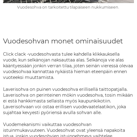
Vuodesohva on tarkoitettu tilapäiseen nukkumiseen.
Vuodesohvan monet ominaisuudet
Click clack -vuodesohvasta tulee kahdella klikkauksella
vuode, kun selkänojan naksauttaa alas. Selkänoja vie alas
kääntyessään jonkin verran tilaa, joten seinän vieressä olevaa
vuodesohvaa kannattaa nykäistä hieman eteenpäin ennen
vuoteeksi muuttamista.
Laverisohva on puinen vuodesohva erillisellä taittopatjalla.
Laverisohva on perinteinen mökin vuodesohva, tosin mikään
ei estä hankkimasta sellaista myös kaupunkikotiin.
Laverisohvaan voi ostaa erillisen vuodevaatelaatikon, joka
sujahtaa kevyesti pyöriensä avulla sohvan alle.
Vuodemekanismi vaikuttaa vuodesohvan
istuinmukavuuteen. Vuodesohvat ovat yleensä napakoita
istua, joskin vuodesohvien istuinpehmeys vaihtelee