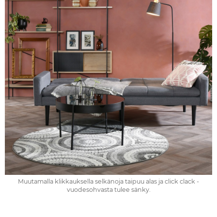
Muutamalla klikkauksella selkänoja taipuu alas ja click clack -
vuodesohvasta tulee sänky.